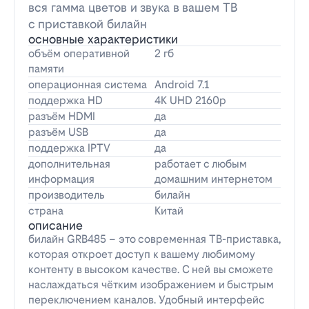
вся гамма цветов и звука в вашем ТВ
с приставкой билайн
основные характеристики
объём оперативной
2 гб
памяти
операционная система
Android 7.1
поддержка HD
4K UHD 2160p
разъём HDMI
да
разъём USB
да
поддержка IPTV
да
дополнительная
работает с любым
информация
домашним интернетом
производитель
билайн
страна
Китай
описание
билайн GRB485 – это современная ТВ-приставка,
которая откроет доступ к вашему любимому
контенту в высоком качестве. С ней вы сможете
наслаждаться чётким изображением и быстрым
переключением каналов. Удобный интерфейс