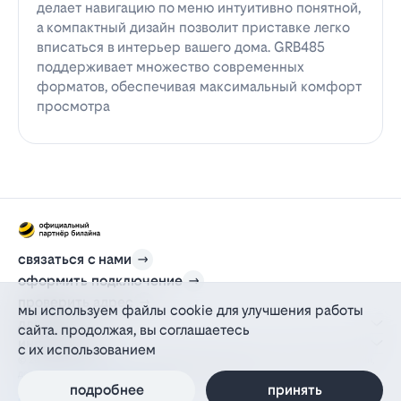
делает навигацию по меню интуитивно понятной,
а компактный дизайн позволит приставке легко
вписаться в интерьер вашего дома. GRB485
поддерживает множество современных
форматов, обеспечивая максимальный комфорт
просмотра
связаться с нами
оформить подключение
проверить адрес
мы используем файлы cookie для улучшения работы
для дома
сайта. продолжая, вы соглашаетесь
информация
с их использованием
© 2012-2026 l-beeline.ru — официальный сайт партнера провайдера билайн,
действующий на основании агентского договора
политика персональных данных
подробнее
принять
политика конфиденциальности