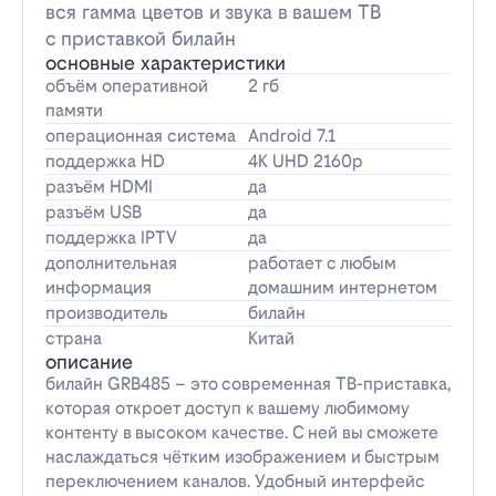
вся гамма цветов и звука в вашем ТВ
с приставкой билайн
основные характеристики
объём оперативной
2 гб
памяти
операционная система
Android 7.1
поддержка HD
4K UHD 2160p
разъём HDMI
да
разъём USB
да
поддержка IPTV
да
дополнительная
работает с любым
информация
домашним интернетом
производитель
билайн
страна
Китай
описание
билайн GRB485 – это современная ТВ-приставка,
которая откроет доступ к вашему любимому
контенту в высоком качестве. С ней вы сможете
наслаждаться чётким изображением и быстрым
переключением каналов. Удобный интерфейс