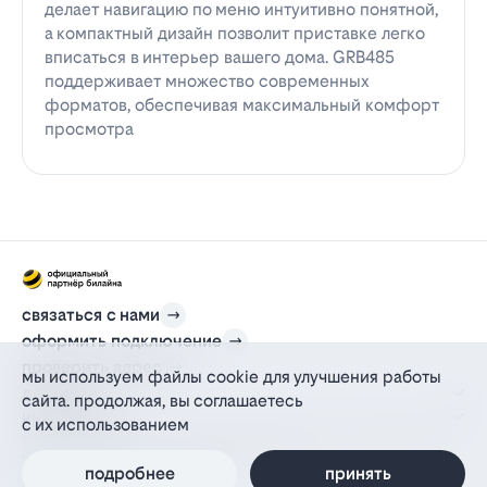
делает навигацию по меню интуитивно понятной,
а компактный дизайн позволит приставке легко
вписаться в интерьер вашего дома. GRB485
поддерживает множество современных
форматов, обеспечивая максимальный комфорт
просмотра
связаться с нами
оформить подключение
проверить адрес
мы используем файлы cookie для улучшения работы
для дома
сайта. продолжая, вы соглашаетесь
информация
с их использованием
© 2012-2026 l-beeline.ru — официальный сайт партнера провайдера билайн,
действующий на основании агентского договора
политика персональных данных
подробнее
принять
политика конфиденциальности