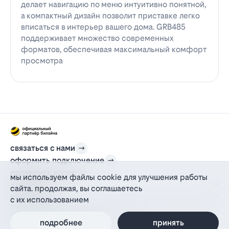
делает навигацию по меню интуитивно понятной,
а компактный дизайн позволит приставке легко
вписаться в интерьер вашего дома. GRB485
поддерживает множество современных
форматов, обеспечивая максимальный комфорт
просмотра
связаться с нами
оформить подключение
проверить адрес
мы используем файлы cookie для улучшения работы
для дома
сайта. продолжая, вы соглашаетесь
информация
с их использованием
© 2012-2026 l-beeline.ru — официальный сайт партнера провайдера билайн,
действующий на основании агентского договора
политика персональных данных
подробнее
принять
политика конфиденциальности