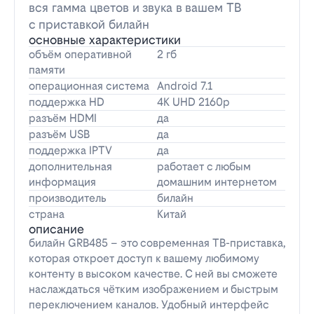
вся гамма цветов и звука в вашем ТВ
с приставкой билайн
основные характеристики
объём оперативной
2 гб
памяти
операционная система
Android 7.1
поддержка HD
4K UHD 2160p
разъём HDMI
да
разъём USB
да
поддержка IPTV
да
дополнительная
работает с любым
информация
домашним интернетом
производитель
билайн
страна
Китай
описание
билайн GRB485 – это современная ТВ-приставка,
которая откроет доступ к вашему любимому
контенту в высоком качестве. С ней вы сможете
наслаждаться чётким изображением и быстрым
переключением каналов. Удобный интерфейс