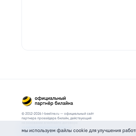
© 2012-2026 l-beeline.ru — официальный сайт
партнера провайдера билайн, действующий
на основании агентского договора
политика персональных данных
мы используем файлы cookie для улучшения работ
политика конфиденциальности