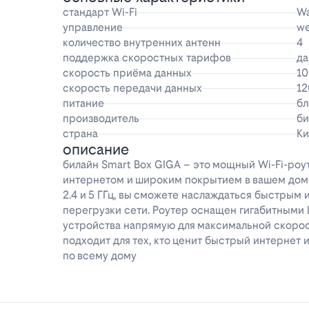
стандарт Wi-Fi
Wa
управление
w
количество внутренних антенн
4
поддержка скоростных тарифов
да
скорость приёма данных
10
скорость передачи данных
12
питание
бл
производитель
би
страна
Ки
описание
билайн Smart Box GIGA – это мощный Wi-Fi-роу
интернетом и широким покрытием в вашем доме
2.4 и 5 ГГц, вы сможете наслаждаться быстрым 
перегрузки сети. Роутер оснащен гигабитными 
устройства напрямую для максимальной скорос
подходит для тех, кто ценит быстрый интернет
по всему дому