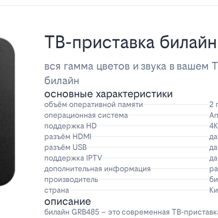
ТВ-приставка билай
вся гамма цветов и звука в вашем 
билайн
основные характеристики
объём оперативной памяти
2 
операционная система
An
поддержка HD
4K
разъём HDMI
да
разъём USB
да
поддержка IPTV
да
дополнительная информация
ра
производитель
би
страна
Ки
описание
билайн GRB485 – это современная ТВ-приставка