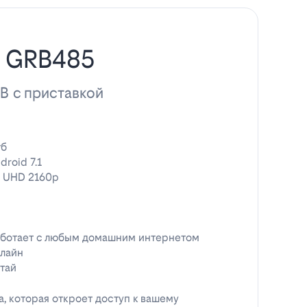
н GRB485
ТВ с приставкой
гб
droid 7.1
 UHD 2160p
ботает с любым домашним интернетом
лайн
тай
, которая откроет доступ к вашему