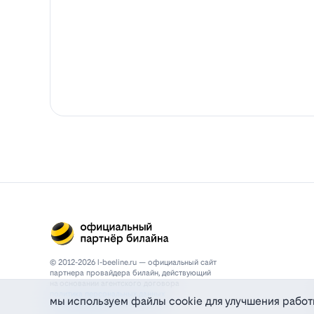
© 2012-2026 l-beeline.ru — официальный сайт
партнера провайдера билайн, действующий
на основании агентского договора
политика персональных данных
мы используем файлы cookie для улучшения работ
политика конфиденциальности