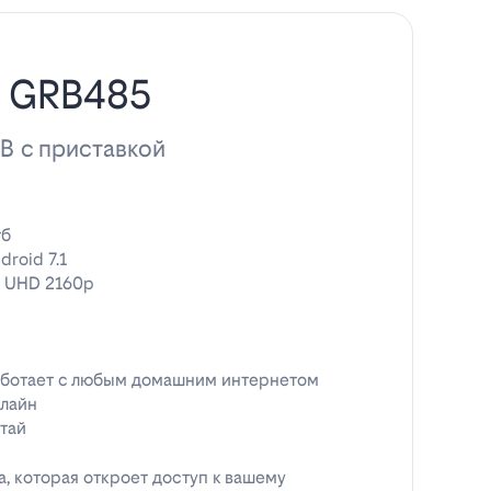
н GRB485
ТВ с приставкой
гб
droid 7.1
 UHD 2160p
ботает с любым домашним интернетом
лайн
тай
, которая откроет доступ к вашему