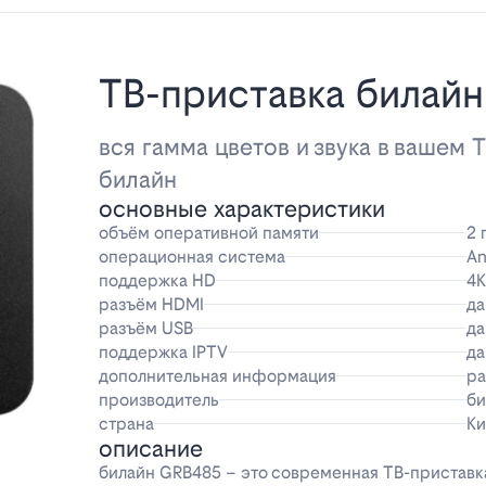
ТВ-приставка билай
вся гамма цветов и звука в вашем 
билайн
основные характеристики
объём оперативной памяти
2 
операционная система
An
поддержка HD
4K
разъём HDMI
да
разъём USB
да
поддержка IPTV
да
дополнительная информация
ра
производитель
би
страна
Ки
описание
билайн GRB485 – это современная ТВ-приставка