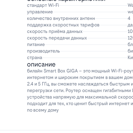
стандарт Wi-Fi
Wa
управление
w
количество внутренних антенн
4
поддержка скоростных тарифов
да
скорость приёма данных
10
скорость передачи данных
12
питание
бл
производитель
би
страна
Ки
описание
билайн Smart Box GIGA – это мощный Wi-Fi-роу
интернетом и широким покрытием в вашем доме
2.4 и 5 ГГц, вы сможете наслаждаться быстрым 
перегрузки сети. Роутер оснащен гигабитными 
устройства напрямую для максимальной скорос
подходит для тех, кто ценит быстрый интернет
по всему дому