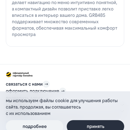
делает навигацию по меню интуитивно понятной,
а компактный дизайн позволит приставке легко
вписаться в интерьер вашего дома. GRB485
поддерживает множество современных
форматов, обеспечивая максимальный комфорт
просмотра
связаться с нами
оформить подключение
проверить адрес
мы используем файлы cookie для улучшения работы
для дома
сайта. продолжая, вы соглашаетесь
информация
с их использованием
© 2012-2026 l-beeline.ru — официальный сайт партнера провайдера билайн,
действующий на основании агентского договора
политика персональных данных
подробнее
принять
политика конфиденциальности