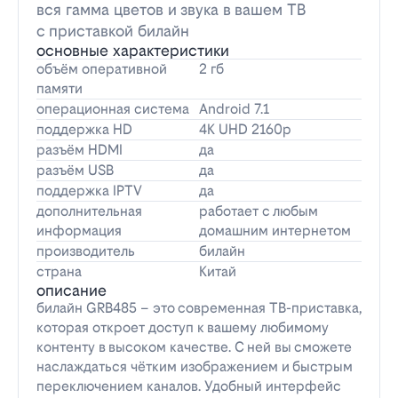
вся гамма цветов и звука в вашем ТВ
с приставкой билайн
основные характеристики
объём оперативной
2 гб
памяти
операционная система
Android 7.1
поддержка HD
4K UHD 2160p
разъём HDMI
да
разъём USB
да
поддержка IPTV
да
дополнительная
работает с любым
информация
домашним интернетом
производитель
билайн
страна
Китай
описание
билайн GRB485 – это современная ТВ-приставка,
которая откроет доступ к вашему любимому
контенту в высоком качестве. С ней вы сможете
наслаждаться чётким изображением и быстрым
переключением каналов. Удобный интерфейс