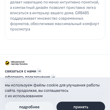
делает навигацию по меню интуитивно понятной,
а компактный дизайн позволит приставке легко
вписаться в интерьер вашего дома. GRB485
поддерживает множество современных
форматов, обеспечивая максимальный комфорт
просмотра
связаться с нами
оформить подключение
проверить адрес
мы используем файлы cookie для улучшения работы
для дома
сайта. продолжая, вы соглашаетесь
информация
с их использованием
© 2012-2026 l-beeline.ru — официальный сайт партнера провайдера билайн,
действующий на основании агентского договора
политика персональных данных
подробнее
принять
политика конфиденциальности