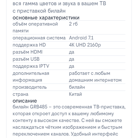
вся гамма цветов и звука в вашем ТВ
с приставкой билайн
основные характеристики
объём оперативной
2 гб
памяти
операционная система
Android 7.1
поддержка HD
4K UHD 2160p
разъём HDMI
да
разъём USB
да
поддержка IPTV
да
дополнительная
работает с любым
информация
домашним интернетом
производитель
билайн
страна
Китай
описание
билайн GRB485 – это современная ТВ-приставка,
которая откроет доступ к вашему любимому
контенту в высоком качестве. С ней вы сможете
наслаждаться чётким изображением и быстрым
переключением каналов. Удобный интерфейс