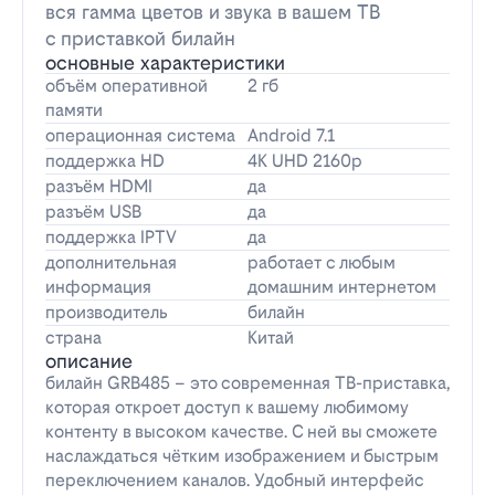
вся гамма цветов и звука в вашем ТВ
с приставкой билайн
основные характеристики
объём оперативной
2 гб
памяти
операционная система
Android 7.1
поддержка HD
4K UHD 2160p
разъём HDMI
да
разъём USB
да
поддержка IPTV
да
дополнительная
работает с любым
информация
домашним интернетом
производитель
билайн
страна
Китай
описание
билайн GRB485 – это современная ТВ-приставка,
которая откроет доступ к вашему любимому
контенту в высоком качестве. С ней вы сможете
наслаждаться чётким изображением и быстрым
переключением каналов. Удобный интерфейс