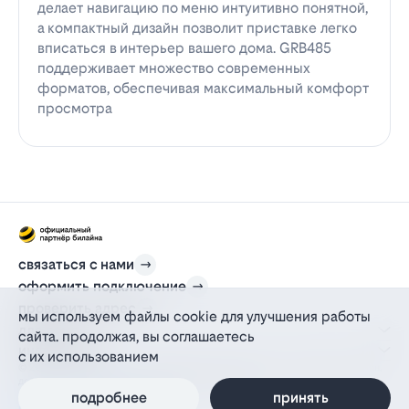
делает навигацию по меню интуитивно понятной,
а компактный дизайн позволит приставке легко
вписаться в интерьер вашего дома. GRB485
поддерживает множество современных
форматов, обеспечивая максимальный комфорт
просмотра
связаться с нами
оформить подключение
проверить адрес
мы используем файлы cookie для улучшения работы
для дома
сайта. продолжая, вы соглашаетесь
информация
с их использованием
© 2012-2026 l-beeline.ru — официальный сайт партнера провайдера билайн,
действующий на основании агентского договора
политика персональных данных
подробнее
принять
политика конфиденциальности