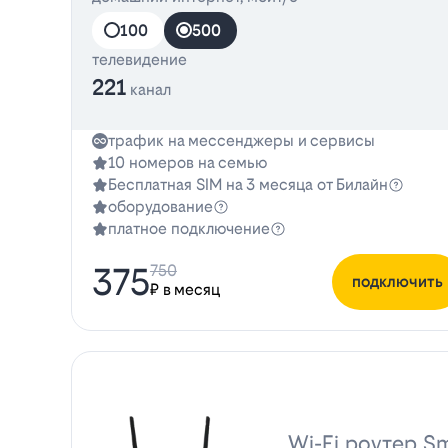
100
500
телевидение
221
канал
трафик на мессенджеры и сервисы
10 номеров на семью
Бесплатная SIM на 3 месяца от Билайн
оборудование
платное подключение
375
750
подключить
₽ в месяц
Wi-Fi роутер Sm