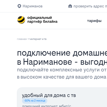
Нариманов
проверить адрес 
тарифы
главная
интернет и тв
Подключение домашнего интернета и телевидения Билайн
в Нариманове - выго
подключайте комплексные услуги от
в высоком качестве для вашего дом
удобный для дома с тв
-50% на 2 месяца
домашний интернет, мбит/с