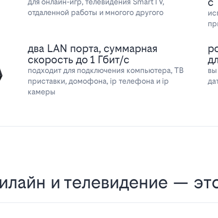
с
для онлайн-игр, телевидения SmartTV,
отдаленной работы и многого другого
ис
пр
два LAN порта, суммарная
р
скорость до 1 Гбит/с
д
подходит для подключения компьютера, ТВ
вы
приставки, домофона, ip телефона и ip
да
камеры
илайн и телевидение — эт