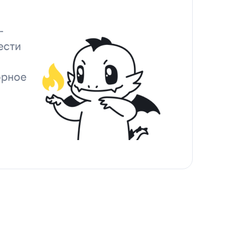
-
ести
орное