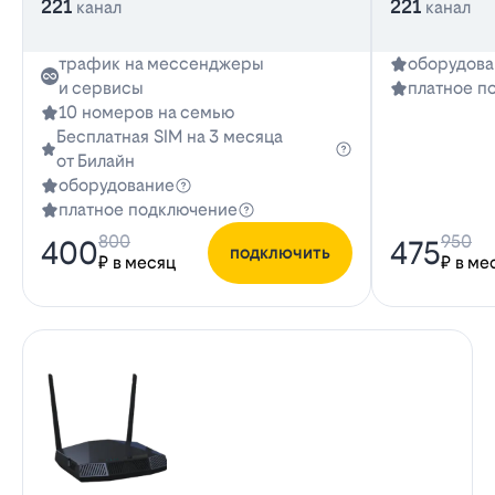
221
221
канал
канал
трафик на мессенджеры
оборудова
и сервисы
платное п
10 номеров на семью
Бесплатная SIM на 3 месяца
от Билайн
оборудование
платное подключение
800
950
400
475
подключить
₽ в месяц
₽ в ме