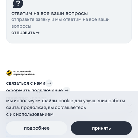
ответим на все ваши вопросы
отправьте заявку и мы ответим на все ваши
вопросы
отправить
связаться с нами
оформить подключение
проверить адрес
мы используем файлы cookie для улучшения работы
для дома
сайта. продолжая, вы соглашаетесь
информация
с их использованием
© 2012-2026 l-beeline.ru — официальный сайт партнера провайдера билайн,
действующий на основании агентского договора
подробнее
принять
политика персональных данных
политика конфиденциальности
политика cookie