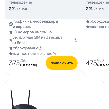
телевидение
телевидение
221
221
канал
канал
трафик на мессенджеры
оборудова
и сервисы
платное п
10 номеров на семью
Бесплатная SIM на 3 месяца
от Билайн
оборудование
платное подключение
750
950
375
475
подключить
₽ в месяц
₽ в ме