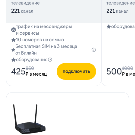
телевидение
телевидение
221
221
канал
канал
трафик на мессенджеры
оборудова
и сервисы
10 номеров на семью
Бесплатная SIM на 3 месяца
от Билайн
оборудование
850
1000
425
500
подключить
₽ в месяц
₽ в м