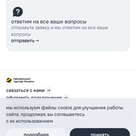
ответим на все ваши вопросы
отправьте заявку и мы ответим на все ваши
вопросы
отправить
связаться с нами
оформить подключение
проверить адрес
мы используем файлы cookie для улучшения работы
для дома
сайта. продолжая, вы соглашаетесь
информация
с их использованием
© 2012-2026 l-beeline.ru — официальный сайт партнера провайдера билайн,
действующий на основании агентского договора
подробнее
принять
политика персональных данных