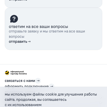
ответим на все ваши вопросы
отправьте заявку и мы ответим на все ваши
вопросы
отправить
связаться с нами
оформить подключение
проверить адрес
мы используем файлы cookie для улучшения работы
для дома
сайта. продолжая, вы соглашаетесь
информация
с их использованием