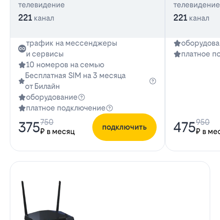
телевидение
телевидение
221
221
канал
канал
трафик на мессенджеры
оборудова
и сервисы
платное п
10 номеров на семью
Бесплатная SIM на 3 месяца
от Билайн
оборудование
платное подключение
750
950
375
475
подключить
₽ в месяц
₽ в ме