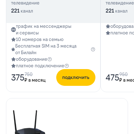
телевидение
телевидение
221
221
канал
канал
трафик на мессенджеры
оборудова
и сервисы
платное п
10 номеров на семью
Бесплатная SIM на 3 месяца
от Билайн
оборудование
платное подключение
750
950
375
475
подключить
₽ в месяц
₽ в ме