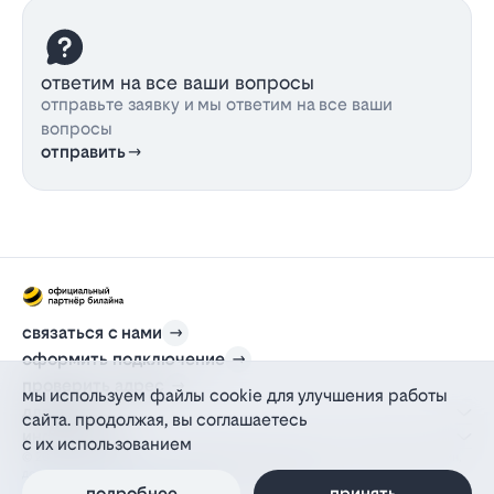
ответим на все ваши вопросы
отправьте заявку и мы ответим на все ваши
вопросы
отправить
связаться с нами
оформить подключение
проверить адрес
мы используем файлы cookie для улучшения работы
для дома
сайта. продолжая, вы соглашаетесь
информация
с их использованием
© 2012-2026 l-beeline.ru — официальный сайт партнера провайдера билайн,
действующий на основании агентского договора
подробнее
принять
политика персональных данных