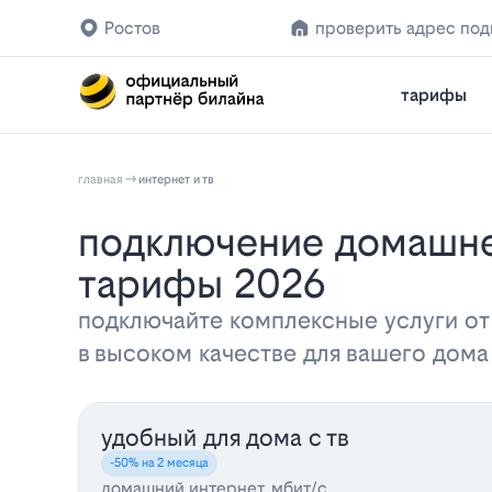
Ростов
проверить адрес по
тарифы
главная
интернет и тв
Подключение домашнего интернета и телевидения Билайн в Ростове:
тарифы 2026
подключайте комплексные услуги от
в высоком качестве для вашего дом
удобный для дома с тв
-50% на 2 месяца
домашний интернет, мбит/с