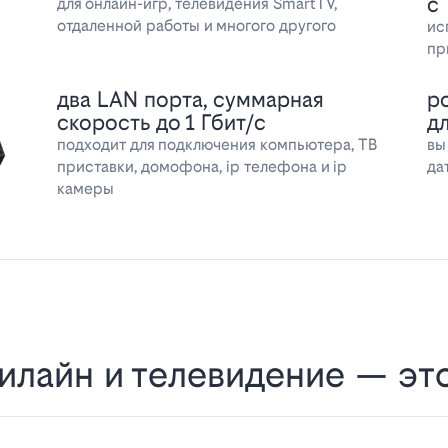
с
для онлайн-игр, телевидения SmartTV,
отдаленной работы и многого другого
ис
пр
два LAN порта, суммарная
р
скорость до 1 Гбит/с
д
подходит для подключения компьютера, ТВ
вы
приставки, домофона, ip телефона и ip
да
камеры
илайн и телевидение — эт