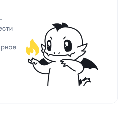
-
ести
орное