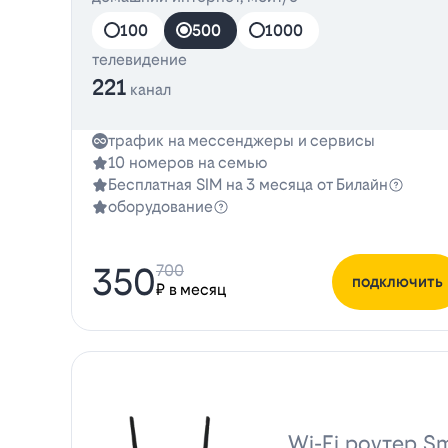
100
500
1000
телевидение
221
канал
трафик на мессенджеры и сервисы
10 номеров на семью
Бесплатная SIM на 3 месяца от Билайн
оборудование
350
700
подключить
₽ в месяц
Wi-Fi роутер Sm