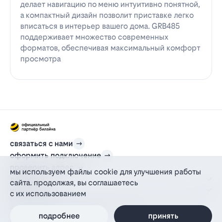
делает навигацию по меню интуитивно понятной,
а компактный дизайн позволит приставке легко
вписаться в интерьер вашего дома. GRB485
поддерживает множество современных
форматов, обеспечивая максимальный комфорт
просмотра
связаться с нами
оформить подключение
проверить адрес
мы используем файлы cookie для улучшения работы
для дома
сайта. продолжая, вы соглашаетесь
информация
с их использованием
© 2012-2026 l-beeline.ru — официальный сайт партнера провайдера билайн,
действующий на основании агентского договора
политика персональных данных
подробнее
принять
политика конфиденциальности