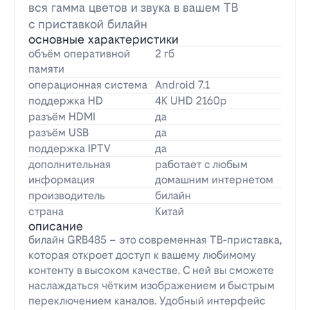
вся гамма цветов и звука в вашем ТВ
с приставкой билайн
основные характеристики
объём оперативной
2 гб
памяти
операционная система
Android 7.1
поддержка HD
4K UHD 2160p
разъём HDMI
да
разъём USB
да
поддержка IPTV
да
дополнительная
работает с любым
информация
домашним интернетом
производитель
билайн
страна
Китай
описание
билайн GRB485 – это современная ТВ-приставка,
которая откроет доступ к вашему любимому
контенту в высоком качестве. С ней вы сможете
наслаждаться чётким изображением и быстрым
переключением каналов. Удобный интерфейс