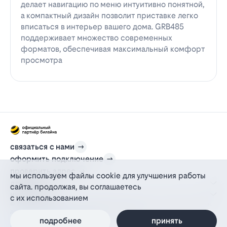
делает навигацию по меню интуитивно понятной,
а компактный дизайн позволит приставке легко
вписаться в интерьер вашего дома. GRB485
поддерживает множество современных
форматов, обеспечивая максимальный комфорт
просмотра
связаться с нами
оформить подключение
проверить адрес
мы используем файлы cookie для улучшения работы
для дома
сайта. продолжая, вы соглашаетесь
информация
с их использованием
© 2012-2026 l-beeline.ru — официальный сайт партнера провайдера билайн,
действующий на основании агентского договора
политика персональных данных
подробнее
принять
политика конфиденциальности