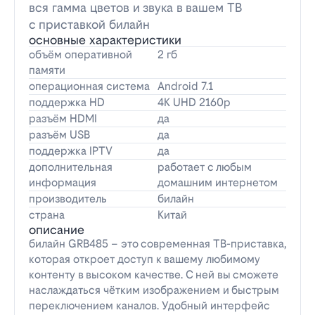
вся гамма цветов и звука в вашем ТВ
с приставкой билайн
основные характеристики
объём оперативной
2 гб
памяти
операционная система
Android 7.1
поддержка HD
4K UHD 2160p
разъём HDMI
да
разъём USB
да
поддержка IPTV
да
дополнительная
работает с любым
информация
домашним интернетом
производитель
билайн
страна
Китай
описание
билайн GRB485 – это современная ТВ-приставка,
которая откроет доступ к вашему любимому
контенту в высоком качестве. С ней вы сможете
наслаждаться чётким изображением и быстрым
переключением каналов. Удобный интерфейс