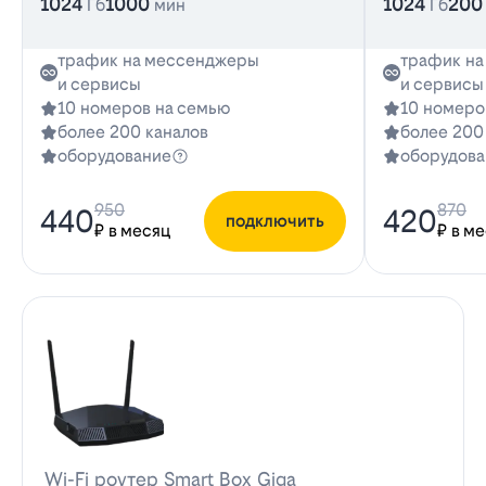
1024
1000
1024
200
Гб
мин
Гб
трафик на мессенджеры
трафик н
и сервисы
и сервисы
10 номеров на семью
10 номеро
более 200 каналов
более 200
оборудование
оборудова
950
870
440
420
подключить
₽ в месяц
₽ в м
Wi-Fi роутер Smart Box Giga