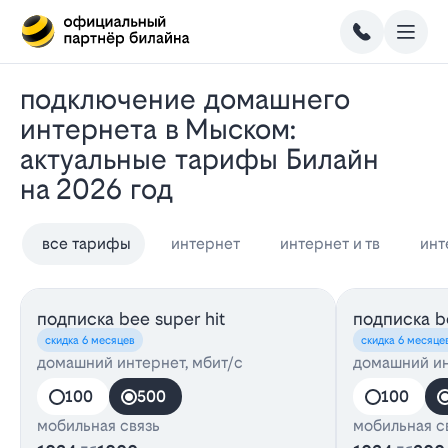
Подключение домашнего
интернета в Мыском:
актуальные тарифы Билайн
на 2026 год
все тарифы
интернет
интернет и тв
инт
подписка bee super hit
подписка be
скидка 6 месяцев
скидка 6 месяце
домашний интернет, мбит/с
домашний ин
100
500
100
мобильная связь
мобильная с