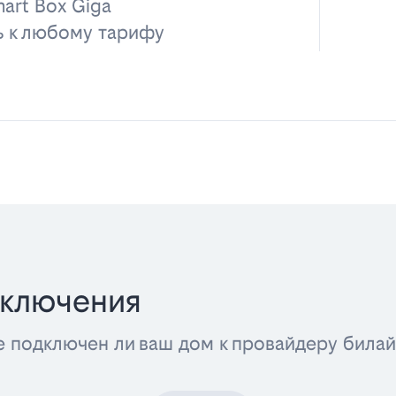
art Box Giga
ь к любому тарифу
дключения
е подключен ли ваш дом к провайдеру била