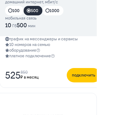
домашний интернет, мбит/с
д
100
500
1000
мобильная связь
10
500
Гб
мин
трафик на мессенджеры и сервисы
10 номеров на семью
оборудование
платное подключение
525
850
подключить
₽ в месяц