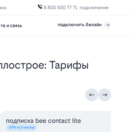
жка
8 800 500 77 71
подключение
подключить билайн
тв и связь
подписка bee contact lite
у
-50% на 2 месяца
-