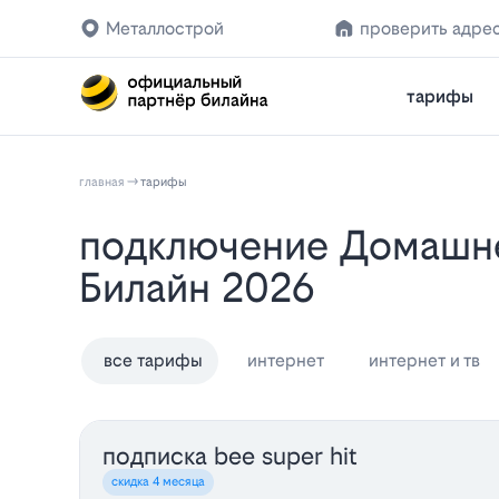
Металлострой
проверить адре
тарифы
главная
тарифы
Подключение Домашнего Интернета и ТВ в Металлострое: Тарифы
Билайн 2026
все тарифы
интернет
интернет и тв
подписка bee super hit
скидка 4 месяца