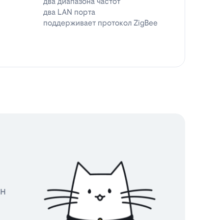
два диапазона частот
два LAN порта
поддерживает протокол ZigBee
йн