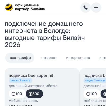
Подключение домашнего
интернета в Вологде:
выгодные тарифы Билайн
2026
все тарифы
интернет
интернет и тв
инт
подписка bee super hit
подписка be
скидка 2 месяца
скидка 2 месяца
домашний интернет, мбит/с
домашний ин
100
500
100
мобильная связь
мобильная с