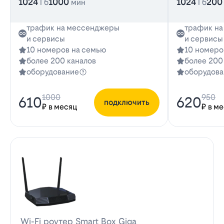
1024
1000
1024
200
Гб
мин
Гб
трафик на мессенджеры
трафик н
и сервисы
и сервисы
10 номеров на семью
10 номеро
более 200 каналов
более 200
оборудование
оборудова
1000
950
610
620
подключить
₽ в месяц
₽ в м
Wi-Fi роутер Smart Box Giga