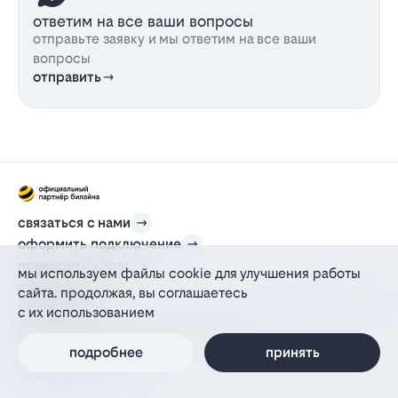
ответим на все ваши вопросы
отправьте заявку и мы ответим на все ваши
вопросы
отправить
связаться с нами
оформить подключение
проверить адрес
мы используем файлы cookie для улучшения работы
для дома
сайта. продолжая, вы соглашаетесь
информация
с их использованием
© 2012-2026 l-beeline.ru — официальный сайт партнера провайдера билайн,
действующий на основании агентского договора
политика персональных данных
подробнее
принять
политика конфиденциальности
политика cookie