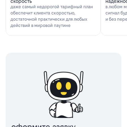
скорость
надёжно
даже самый недорогой тарифный план
в любом м
обеспечит клиента скоростью,
сигнал бу
достаточной практически для любых
и без пер
действий в мировой паутине
оформите заявку