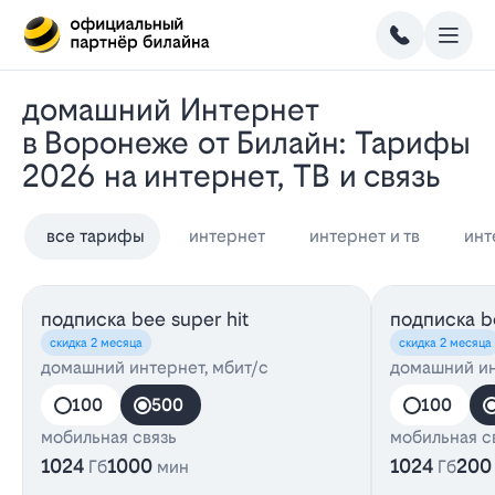
Домашний Интернет
в Воронеже от Билайн: Тарифы
2026 на интернет, ТВ и связь
все тарифы
интернет
интернет и тв
инт
подписка bee super hit
подписка be
скидка 2 месяца
скидка 2 месяца
домашний интернет, мбит/с
домашний ин
100
500
100
мобильная связь
мобильная с
1024
1000
1024
200
Гб
мин
Гб