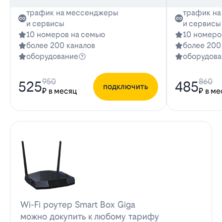
трафик на мессенджеры
трафик н
и сервисы
и сервисы
10 номеров на семью
10 номеро
более 200 каналов
более 200
оборудование
оборудова
950
860
525
485
подключить
₽ в месяц
₽ в ме
Wi-Fi роутер Smart Box Giga
можно докупить к любому тарифу