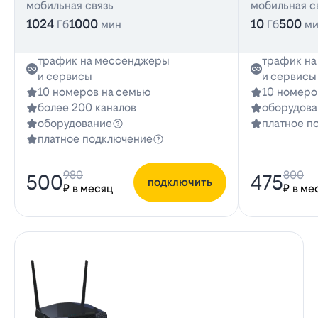
мобильная связь
мобильная с
1024
1000
10
500
Гб
мин
Гб
м
трафик на мессенджеры
трафик н
и сервисы
и сервисы
10 номеров на семью
10 номеро
более 200 каналов
оборудова
оборудование
платное п
платное подключение
980
800
500
475
подключить
₽ в месяц
₽ в ме