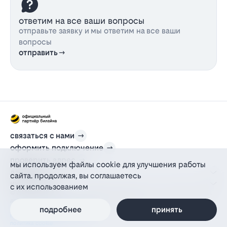
ответим на все ваши вопросы
отправьте заявку и мы ответим на все ваши
вопросы
отправить
связаться с нами
оформить подключение
проверить адрес
мы используем файлы cookie для улучшения работы
для дома
сайта. продолжая, вы соглашаетесь
информация
с их использованием
© 2012-2026 l-beeline.ru — официальный сайт партнера провайдера билайн,
действующий на основании агентского договора
политика персональных данных
подробнее
принять
политика конфиденциальности
политика cookie