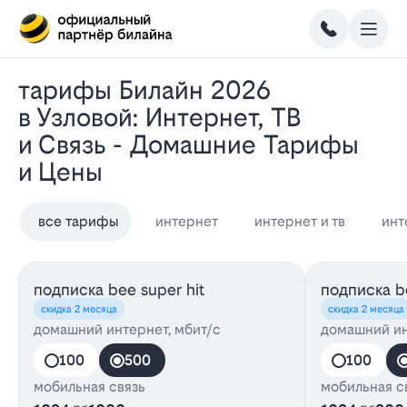
Тарифы Билайн 2026
в Узловой: Интернет, ТВ
и Связь - Домашние Тарифы
и Цены
все тарифы
интернет
интернет и тв
инт
подписка bee super hit
подписка be
скидка 2 месяца
скидка 2 месяца
домашний интернет, мбит/с
домашний ин
100
500
100
мобильная связь
мобильная с