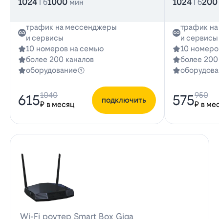
1024
1000
1024
200
Гб
мин
Гб
трафик на мессенджеры
трафик н
и сервисы
и сервисы
10 номеров на семью
10 номеро
более 200 каналов
более 200
оборудование
оборудова
1040
950
615
575
подключить
₽ в месяц
₽ в ме
Wi-Fi роутер Smart Box Giga