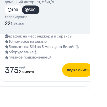
домашний интернет, мбит/с
д
100
500
телевидение
221
канал
трафик на мессенджеры и сервисы
10 номеров на семью
Бесплатная SIM на 3 месяца от Билайн
оборудование
платное подключение
375
750
подключить
₽ в месяц