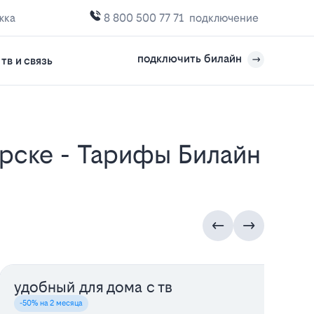
жка
8 800 500 77 71
подключение
подключить билайн
тв и связь
удобный для дома с тв
у
-50% на 2 месяца
-