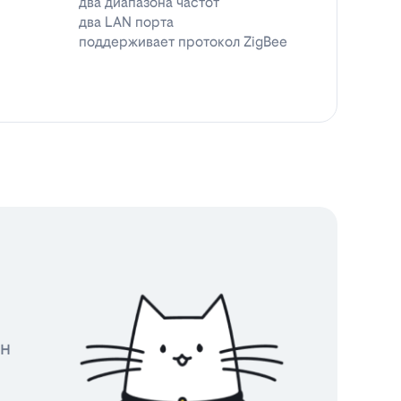
два диапазона частот
два LAN порта
поддерживает протокол ZigBee
йн