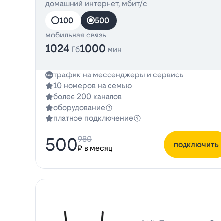
домашний интернет, мбит/с
100
500
мобильная связь
1024
1000
Гб
мин
трафик на мессенджеры и сервисы
10 номеров на семью
более 200 каналов
оборудование
платное подключение
500
980
подключить
₽ в месяц