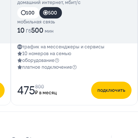
домашний интернет, мбит/с
100
500
мобильная связь
10
500
Гб
мин
трафик на мессенджеры и сервисы
10 номеров на семью
оборудование
платное подключение
475
800
подключить
₽ в месяц