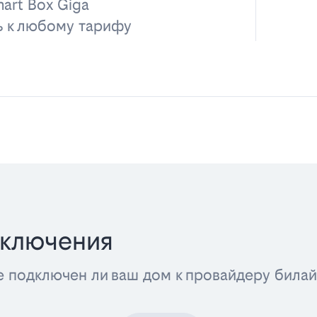
art Box Giga
ь к любому тарифу
дключения
е подключен ли ваш дом к провайдеру била