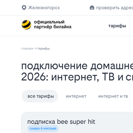
Железногорск
проверить адре
тарифы
главная
тарифы
Подключение домашнего интернета в Железногорске - Тарифы Билайн
2026: интернет, ТВ и с
все тарифы
интернет
интернет и тв
подписка bee super hit
скидка 6 месяцев