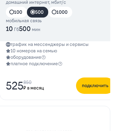
домашний интернет, мбит/с
д
100
500
1000
мобильная связь
10
500
Гб
мин
трафик на мессенджеры и сервисы
10 номеров на семью
оборудование
платное подключение
525
850
подключить
₽ в месяц