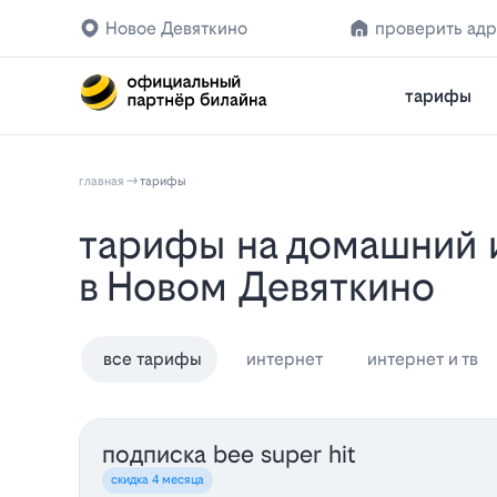
Новое Девяткино
проверить ад
тарифы
главная
тарифы
Тарифы на домашний интернет, ТВ и связь Билайн 2026: подключение
в Новом Девяткино
все тарифы
интернет
интернет и тв
подписка bee super hit
скидка 4 месяца