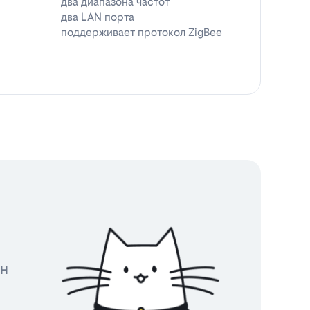
два диапазона частот
два LAN порта
поддерживает протокол ZigBee
йн