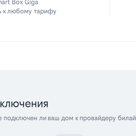
art Box Giga
ь к любому тарифу
дключения
е подключен ли ваш дом к провайдеру била