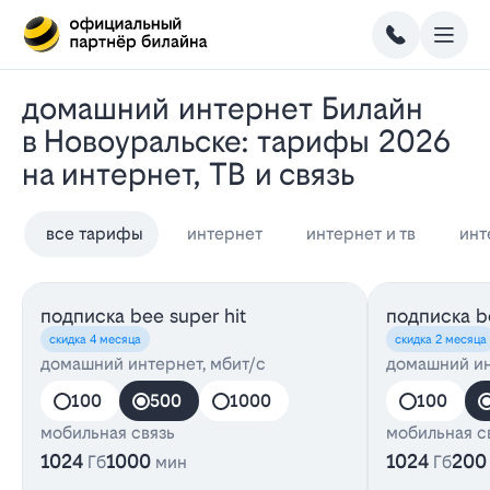
Домашний интернет Билайн
в Новоуральске: тарифы 2026
на интернет, ТВ и связь
все тарифы
интернет
интернет и тв
инт
подписка bee super hit
подписка be
скидка 4 месяца
скидка 2 месяца
домашний интернет, мбит/с
домашний ин
100
500
1000
100
мобильная связь
мобильная с
1024
1000
1024
200
Гб
мин
Гб