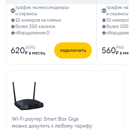
трафик на мессенджеры
трафик н
и сервисы
и сервисы
10 номеров на семью
10 номеро
более 200 каналов
более 200
оборудование
оборудова
1070
950
620
560
подключить
₽ в месяц
₽ в м
Wi-Fi роутер Smart Box Giga
можно докупить к любому тарифу