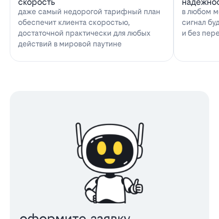
скорость
надёжно
даже самый недорогой тарифный план
в любом м
обеспечит клиента скоростью,
сигнал бу
достаточной практически для любых
и без пер
действий в мировой паутине
оформите заявку