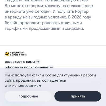
Вы можете оформить заявку на подключение
интернета уже сегодня! И получить Роутер
в аренду на выгодных условиях. В 2026 году
билайн продолжит радовать отличными
тарифными предложениями и скидками.
связаться с нами
оформить подключение
проверить адрес
мы используем файлы cookie для улучшения работы
для дома
сайта. продолжая, вы соглашаетесь
информация
с их использованием
© 2012-2026 l-beeline.ru — официальный сайт партнера провайдера билайн,
действующий на основании агентского договора
политика персональных данных
подробнее
принять
политика конфиденциальности
политика cookie