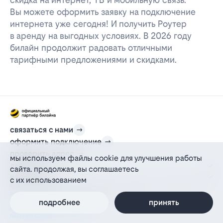
Вы можете оформить заявку на подключение
интернета уже сегодня! И получить Роутер
в аренду на выгодных условиях. В 2026 году
билайн продолжит радовать отличными
тарифными предложениями и скидками.
связаться с нами
оформить подключение
проверить адрес
мы используем файлы cookie для улучшения работы
для дома
сайта. продолжая, вы соглашаетесь
информация
с их использованием
© 2012-2026 l-beeline.ru — официальный сайт партнера провайдера билайн,
действующий на основании агентского договора
политика персональных данных
подробнее
принять
политика конфиденциальности
политика cookie