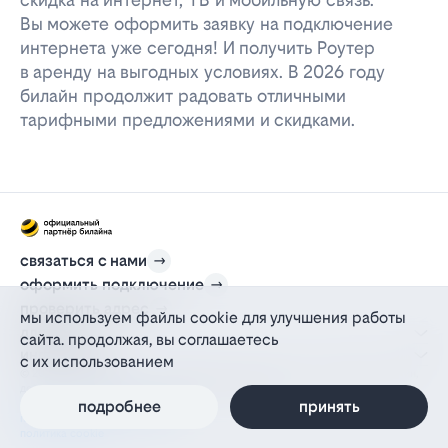
Вы можете оформить заявку на подключение
интернета уже сегодня! И получить Роутер
в аренду на выгодных условиях. В 2026 году
билайн продолжит радовать отличными
тарифными предложениями и скидками.
связаться с нами
оформить подключение
проверить адрес
мы используем файлы cookie для улучшения работы
для дома
сайта. продолжая, вы соглашаетесь
информация
с их использованием
© 2012-2026 l-beeline.ru — официальный сайт партнера провайдера билайн,
действующий на основании агентского договора
политика персональных данных
подробнее
принять
политика конфиденциальности
политика cookie