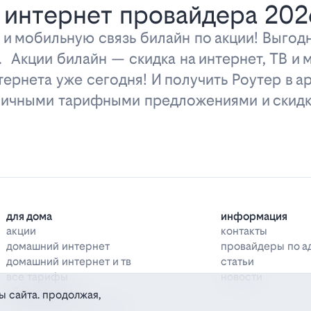
 интернет провайдера 202
 и мобильную связь билайн по акции! Выго
у. Акции билайн — скидка на интернет, ТВ и
ернета уже сегодня! И получить Роутер в ар
тличными тарифными предложениями и скидк
для дома
информация
акции
контакты
домашний интернет
провайдеры по а
домашний интернет и тв
статьи
все тарифы
новости
оборудование
ы сайта. продолжая,
дополнительные услуги