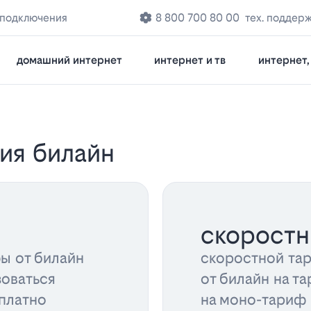
 подключения
8 800 700 80 00
тех. поддер
домашний интернет
интернет и тв
интернет, 
ия билайн
скорост
ы от билайн
скоростной та
зоваться
от билайн на та
платно
на моно-тариф