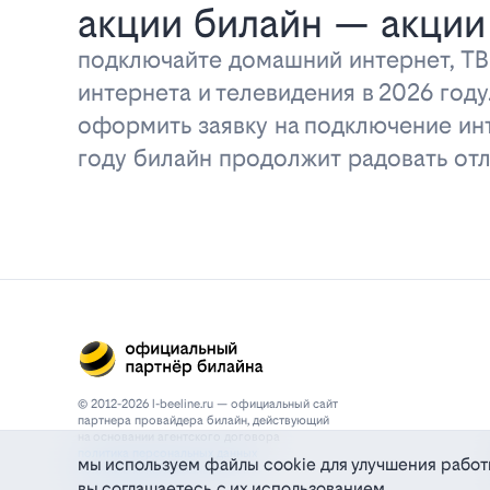
акции билайн — акции
подключайте домашний интернет, ТВ
интернета и телевидения в 2026 год
оформить заявку на подключение инт
году билайн продолжит радовать о
© 2012-2026 l-beeline.ru — официальный сайт
партнера провайдера билайн, действующий
на основании агентского договора
политика персональных данных
мы используем файлы cookie для улучшения работ
политика конфиденциальности
вы соглашаетесь с их использованием
политика cookie