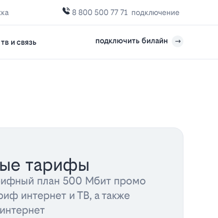
жка
8 800 500 77 71
подключение
подключить билайн
тв и связь
ные тарифы
рифный план 500 Мбит промо
риф интернет и ТВ, а также
 интернет