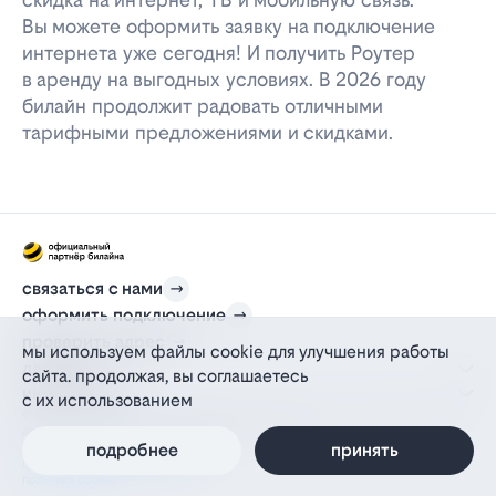
Вы можете оформить заявку на подключение
интернета уже сегодня! И получить Роутер
в аренду на выгодных условиях. В 2026 году
билайн продолжит радовать отличными
тарифными предложениями и скидками.
связаться с нами
оформить подключение
проверить адрес
мы используем файлы cookie для улучшения работы
для дома
сайта. продолжая, вы соглашаетесь
информация
с их использованием
© 2012-2026 l-beeline.ru — официальный сайт партнера провайдера билайн,
действующий на основании агентского договора
политика персональных данных
подробнее
принять
политика конфиденциальности
политика cookie