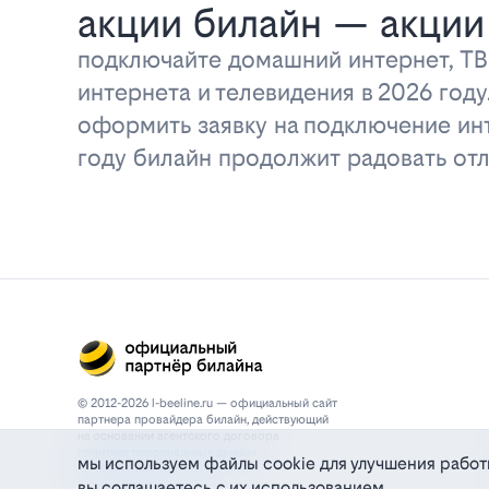
акции билайн — акции
подключайте домашний интернет, ТВ
интернета и телевидения в 2026 год
оформить заявку на подключение инт
году билайн продолжит радовать о
© 2012-2026 l-beeline.ru — официальный сайт
партнера провайдера билайн, действующий
на основании агентского договора
политика персональных данных
мы используем файлы cookie для улучшения работ
политика конфиденциальности
вы соглашаетесь с их использованием
политика cookie