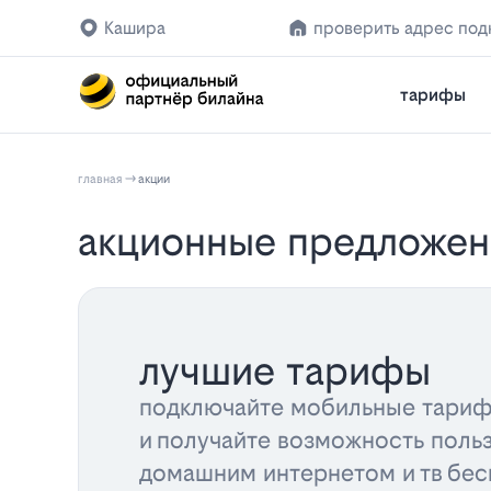
Кашира
проверить адрес по
тарифы
главная
акции
акционные предложен
лучшие тарифы
подключайте мобильные тариф
и получайте возможность поль
домашним интернетом и тв бес