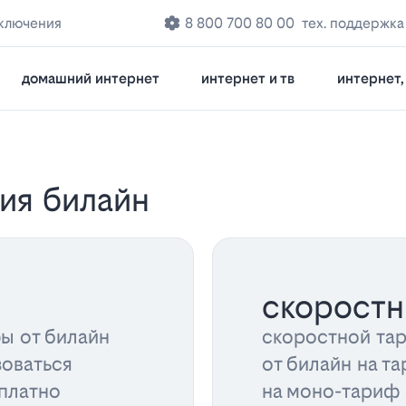
дключения
8 800 700 80 00
тех. поддержка
домашний интернет
интернет и тв
интернет, 
ия билайн
скорост
ы от билайн
скоростной та
зоваться
от билайн на та
платно
на моно-тариф