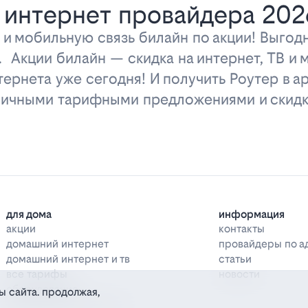
 интернет провайдера 202
 и мобильную связь билайн по акции! Выго
у. Акции билайн — скидка на интернет, ТВ и
ернета уже сегодня! И получить Роутер в ар
тличными тарифными предложениями и скидк
для дома
информация
акции
контакты
домашний интернет
провайдеры по а
домашний интернет и тв
статьи
все тарифы
новости
оборудование
ы сайта. продолжая,
дополнительные услуги