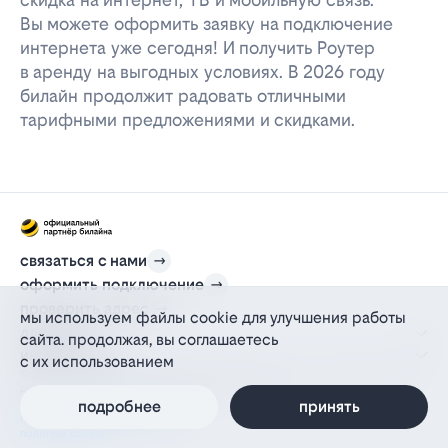
Вы можете оформить заявку на подключение
интернета уже сегодня! И получить Роутер
в аренду на выгодных условиях. В 2026 году
билайн продолжит радовать отличными
тарифными предложениями и скидками.
связаться с нами
оформить подключение
проверить адрес
мы используем файлы cookie для улучшения работы
для дома
сайта. продолжая, вы соглашаетесь
информация
с их использованием
© 2012-2026 l-beeline.ru — официальный сайт партнера провайдера билайн,
действующий на основании агентского договора
политика персональных данных
подробнее
принять
политика конфиденциальности
политика cookie