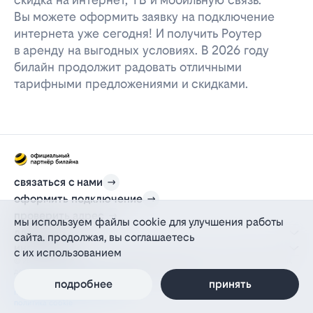
Вы можете оформить заявку на подключение
интернета уже сегодня! И получить Роутер
в аренду на выгодных условиях. В 2026 году
билайн продолжит радовать отличными
тарифными предложениями и скидками.
связаться с нами
оформить подключение
проверить адрес
мы используем файлы cookie для улучшения работы
для дома
сайта. продолжая, вы соглашаетесь
информация
с их использованием
© 2012-2026 l-beeline.ru — официальный сайт партнера провайдера билайн,
действующий на основании агентского договора
политика персональных данных
подробнее
принять
политика конфиденциальности
политика cookie