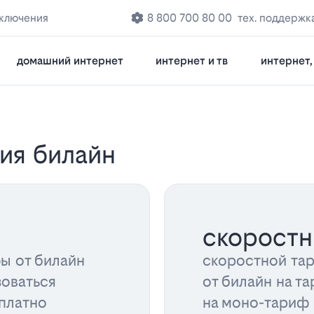
дключения
8 800 700 80 00
тех. поддержк
домашний интернет
интернет и тв
интернет, 
ия билайн
скорост
ы от билайн
скоростной та
зоваться
от билайн на та
платно
на моно-тариф