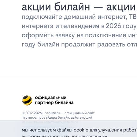
акции билайн — акции
подключайте домашний интернет, ТВ
интернета и телевидения в 2026 год
оформить заявку на подключение инт
году билайн продолжит радовать о
© 2012-2026 l-beeline.ru — официальный сайт
партнера провайдера билайн, действующий
на основании агентского договора
политика персональных данных
мы используем файлы cookie для улучшения работ
политика конфиденциальности
вы соглашаетесь с их использованием
политика cookie