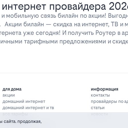
 интернет провайдера 202
 и мобильную связь билайн по акции! Выго
у. Акции билайн — скидка на интернет, ТВ и
ернета уже сегодня! И получить Роутер в ар
тличными тарифными предложениями и скидк
для дома
информация
акции
контакты
домашний интернет
провайдеры по а
домашний интернет и тв
статьи
все тарифы
новости
оборудование
ы сайта. продолжая,
дополнительные услуги