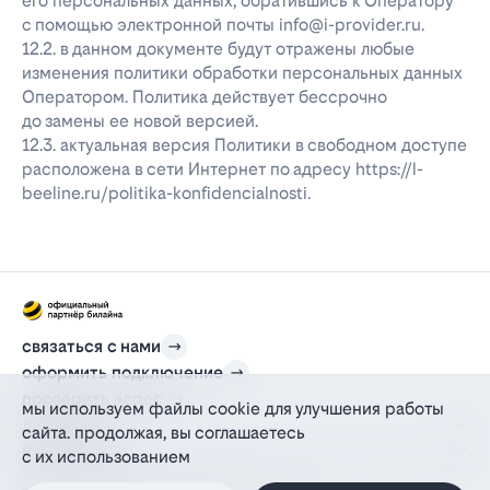
его персональных данных, обратившись к Оператору
с помощью электронной почты info@i-provider.ru.
12.2. в данном документе будут отражены любые
изменения политики обработки персональных данных
Оператором. Политика действует бессрочно
до замены ее новой версией.
12.3. актуальная версия Политики в свободном доступе
расположена в сети Интернет по адресу https://l-
beeline.ru/politika-konfidencialnosti.
связаться с нами
оформить подключение
проверить адрес
мы используем файлы cookie для улучшения работы
для дома
сайта. продолжая, вы соглашаетесь
информация
с их использованием
© 2012-2026 l-beeline.ru — официальный сайт партнера провайдера билайн,
действующий на основании агентского договора