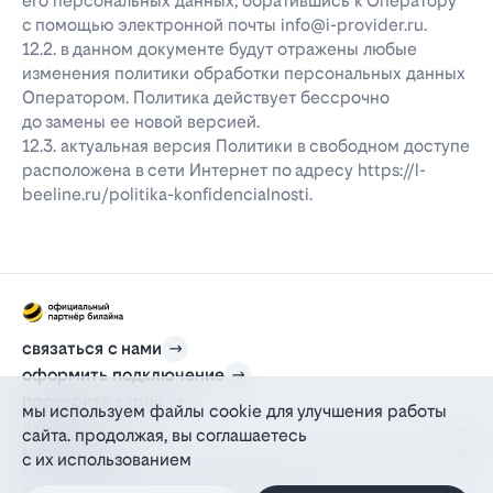
его персональных данных, обратившись к Оператору
с помощью электронной почты info@i-provider.ru.
12.2. в данном документе будут отражены любые
изменения политики обработки персональных данных
Оператором. Политика действует бессрочно
до замены ее новой версией.
12.3. актуальная версия Политики в свободном доступе
расположена в сети Интернет по адресу https://l-
beeline.ru/politika-konfidencialnosti.
связаться с нами
оформить подключение
проверить адрес
мы используем файлы cookie для улучшения работы
для дома
сайта. продолжая, вы соглашаетесь
информация
с их использованием
© 2012-2026 l-beeline.ru — официальный сайт партнера провайдера билайн,
действующий на основании агентского договора