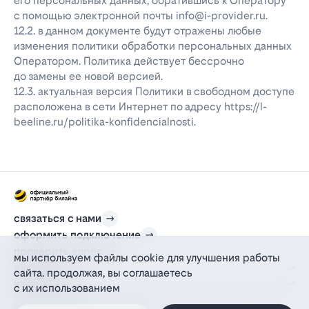
его персональных данных, обратившись к Оператору
с помощью электронной почты info@i-provider.ru.
12.2. в данном документе будут отражены любые
изменения политики обработки персональных данных
Оператором. Политика действует бессрочно
до замены ее новой версией.
12.3. актуальная версия Политики в свободном доступе
расположена в сети Интернет по адресу https://l-
beeline.ru/politika-konfidencialnosti.
связаться с нами
оформить подключение
проверить адрес
мы используем файлы cookie для улучшения работы
для дома
сайта. продолжая, вы соглашаетесь
информация
с их использованием
© 2012-2026 l-beeline.ru — официальный сайт партнера провайдера билайн,
действующий на основании агентского договора