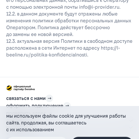
его персональных данных, обратившись к Оператору
с помощью электронной почты info@i-provider.ru.
12.2. в данном документе будут отражены любые
изменения политики обработки персональных данных
Оператором. Политика действует бессрочно
до замены ее новой версией.
12.3. актуальная версия Политики в свободном доступе
расположена в сети Интернет по адресу https://l-
beeline.ru/politika-konfidencialnosti.
связаться с нами
оформить подключение
проверить адрес
мы используем файлы cookie для улучшения работы
для дома
сайта. продолжая, вы соглашаетесь
информация
с их использованием
© 2012-2026 l-beeline.ru — официальный сайт партнера провайдера билайн,
действующий на основании агентского договора