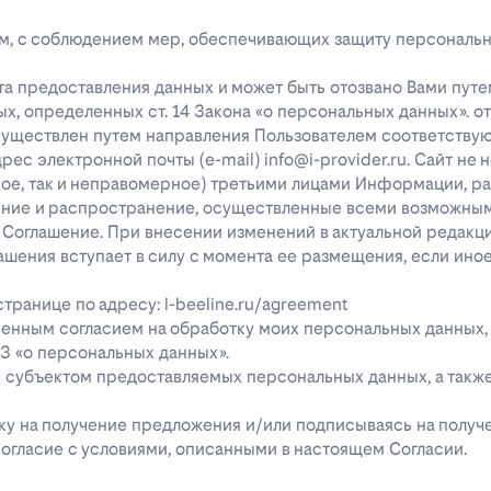
лицам, с соблюдением мер, обеспечивающих защиту персональ
та предоставления данных и может быть отозвано Вами путе
х, определенных ст. 14 Закона «о персональных данных». о
существлен путем направления Пользователем соответству
с электронной почты (e-mail) info@i-provider.ru. Сайт не 
рное, так и неправомерное) третьими лицами Информации, 
дение и распространение, осуществленные всеми возможны
 Соглашение. При внесении изменений в актуальной редакц
ашения вступает в силу с момента ее размещения, если ино
ранице по адресу: l-beeline.ru/agreement
енным согласием на обработку моих персональных данных,
-ФЗ «о персональных данных».
ь субъектом предоставляемых персональных данных, а так
явку на получение предложения и/или подписываясь на полу
огласие с условиями, описанными в настоящем Согласии.