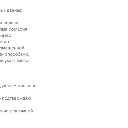
ных данных
м подачи
тзыв согласия
ющего
несет
размещенной
ми способами.
ии указывается
е
 данным согласно
же подтверждаю
чение рекламной