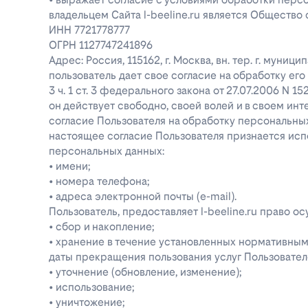
владельцем Сайта l-beeline.ru является Общество
ИНН 7721778777
ОГРН 1127747241896
Адрес: Россия, 115162, г. Москва, вн. тер. г. муниц
пользователь дает свое согласие на обработку е
3 ч. 1 ст. 3 федерального закона от 27.07.2006 N 1
он действует свободно, своей волей и в своем инт
согласие Пользователя на обработку персональн
настоящее согласие Пользователя признается ис
персональных данных:
• имени;
• номера телефона;
• адреса электронной почты (e-mail).
Пользователь, предоставляет l-beeline.ru право
• сбор и накопление;
• хранение в течение установленных нормативными
даты прекращения пользования услуг Пользовател
• уточнение (обновление, изменение);
• использование;
• уничтожение;