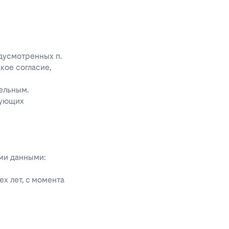
едусмотренных п.
акое согласие,
ельным.
дующих
ыми данными:
х лет, с момента