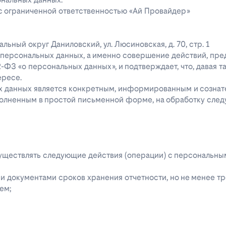
 с ограниченной ответственностью «Ай Провайдер»
ипальный округ Даниловский, ул. Люсиновская, д. 70, стр. 1
го персональных данных, а именно совершение действий, пр
52-ФЗ «о персональных данных», и подтверждает, что, давая т
ересе.
ых данных является конкретным, информированным и сознат
полненным в простой письменной форме, на обработку сле
 осуществлять следующие действия (операции) с персональн
 документами сроков хранения отчетности, но не менее тре
ем;