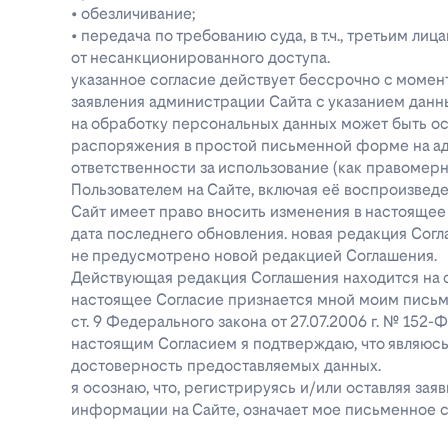
• обезличивание;
• передача по требованию суда, в т.ч., третьим 
от несанкционированного доступа.
указанное согласие действует бессрочно с момен
заявления администрации Сайта с указанием данны
на обработку персональных данных может быть о
распоряжения в простой письменной форме на адре
ответственности за использование (как правоме
Пользователем на Сайте, включая её воспроизве
Сайт имеет право вносить изменения в настоящее
дата последнего обновления. новая редакция Согл
не предусмотрено новой редакцией Соглашения.
Действующая редакция Соглашения находится на ст
настоящее Согласие признается мной моим письм
ст. 9 Федерального закона от 27.07.2006 г. № 152
настоящим Согласием я подтверждаю, что являюс
достоверность предоставляемых данных.
я осознаю, что, регистрируясь и/или оставляя за
информации на Сайте, означает мое письменное с