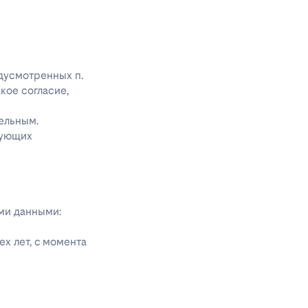
едусмотренных п.
акое согласие,
ельным.
дующих
ыми данными:
х лет, с момента