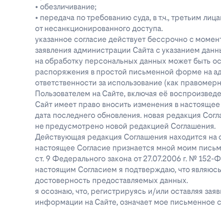
• обезличивание;
• передача по требованию суда, в т.ч., третьим 
от несанкционированного доступа.
указанное согласие действует бессрочно с момен
заявления администрации Сайта с указанием данны
на обработку персональных данных может быть о
распоряжения в простой письменной форме на адре
ответственности за использование (как правоме
Пользователем на Сайте, включая её воспроизве
Сайт имеет право вносить изменения в настоящее
дата последнего обновления. новая редакция Согл
не предусмотрено новой редакцией Соглашения.
Действующая редакция Соглашения находится на ст
настоящее Согласие признается мной моим письм
ст. 9 Федерального закона от 27.07.2006 г. № 152
настоящим Согласием я подтверждаю, что являюс
достоверность предоставляемых данных.
я осознаю, что, регистрируясь и/или оставляя за
информации на Сайте, означает мое письменное с