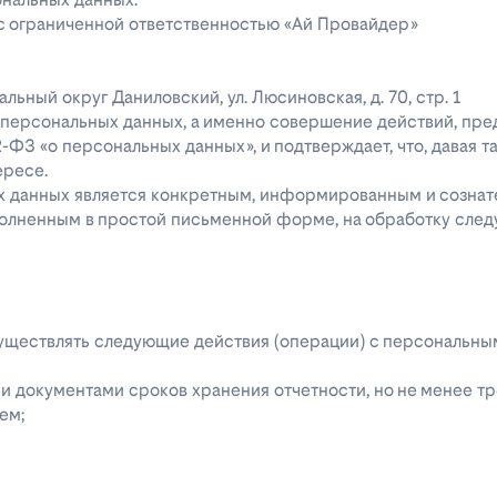
 с ограниченной ответственностью «Ай Провайдер»
ипальный округ Даниловский, ул. Люсиновская, д. 70, стр. 1
го персональных данных, а именно совершение действий, пр
52-ФЗ «о персональных данных», и подтверждает, что, давая т
ересе.
ых данных является конкретным, информированным и сознат
полненным в простой письменной форме, на обработку сле
 осуществлять следующие действия (операции) с персональн
 документами сроков хранения отчетности, но не менее тре
ем;