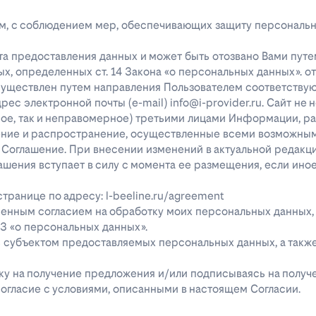
лицам, с соблюдением мер, обеспечивающих защиту персональ
та предоставления данных и может быть отозвано Вами путе
х, определенных ст. 14 Закона «о персональных данных». о
существлен путем направления Пользователем соответству
с электронной почты (e-mail) info@i-provider.ru. Сайт не 
рное, так и неправомерное) третьими лицами Информации, 
дение и распространение, осуществленные всеми возможны
 Соглашение. При внесении изменений в актуальной редакц
ашения вступает в силу с момента ее размещения, если ино
ранице по адресу: l-beeline.ru/agreement
енным согласием на обработку моих персональных данных,
-ФЗ «о персональных данных».
ь субъектом предоставляемых персональных данных, а так
явку на получение предложения и/или подписываясь на полу
огласие с условиями, описанными в настоящем Согласии.