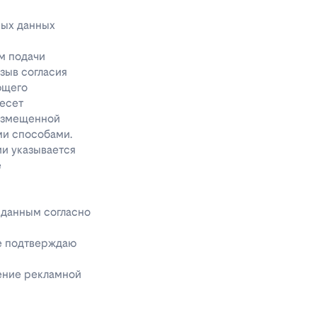
ных данных
м подачи
тзыв согласия
ющего
несет
размещенной
ми способами.
ии указывается
е
 данным согласно
же подтверждаю
чение рекламной