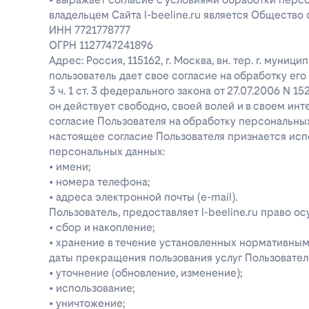
владельцем Сайта l-beeline.ru является Общество
ИНН 7721778777
ОГРН 1127747241896
Адрес: Россия, 115162, г. Москва, вн. тер. г. муниц
пользователь дает свое согласие на обработку е
3 ч. 1 ст. 3 федерального закона от 27.07.2006 N 1
он действует свободно, своей волей и в своем инт
согласие Пользователя на обработку персональн
настоящее согласие Пользователя признается ис
персональных данных:
• имени;
• номера телефона;
• адреса электронной почты (e-mail).
Пользователь, предоставляет l-beeline.ru право
• сбор и накопление;
• хранение в течение установленных нормативными
даты прекращения пользования услуг Пользовател
• уточнение (обновление, изменение);
• использование;
• уничтожение;