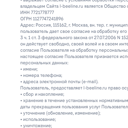
владельцем Сайта l-beeline.ru является Общество
ИНН 7721778777
ОГРН 1127747241896
Адрес: Россия, 115162, г. Москва, вн. тер. г. муниц
пользователь дает свое согласие на обработку е
3 ч. 1 ст. 3 федерального закона от 27.07.2006 N 1
он действует свободно, своей волей и в своем инт
согласие Пользователя на обработку персональн
настоящее согласие Пользователя признается ис
персональных данных:
• имени;
• номера телефона;
• адреса электронной почты (e-mail).
Пользователь, предоставляет l-beeline.ru право
• сбор и накопление;
• хранение в течение установленных нормативными
даты прекращения пользования услуг Пользовател
• уточнение (обновление, изменение);
• использование;
• уничтожение;