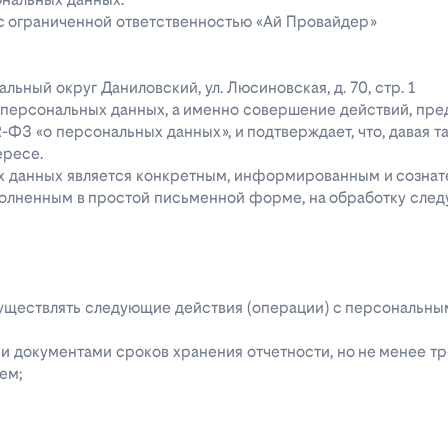
 с ограниченной ответственностью «Ай Провайдер»
ипальный округ Даниловский, ул. Люсиновская, д. 70, стр. 1
го персональных данных, а именно совершение действий, пр
52-ФЗ «о персональных данных», и подтверждает, что, давая т
ересе.
ых данных является конкретным, информированным и сознат
полненным в простой письменной форме, на обработку сле
 осуществлять следующие действия (операции) с персональн
 документами сроков хранения отчетности, но не менее тре
ем;