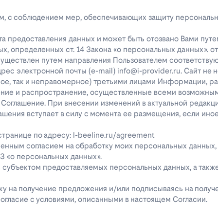
лицам, с соблюдением мер, обеспечивающих защиту персональ
та предоставления данных и может быть отозвано Вами путе
х, определенных ст. 14 Закона «о персональных данных». о
существлен путем направления Пользователем соответству
с электронной почты (e-mail) info@i-provider.ru. Сайт не 
рное, так и неправомерное) третьими лицами Информации, 
дение и распространение, осуществленные всеми возможны
 Соглашение. При внесении изменений в актуальной редакц
ашения вступает в силу с момента ее размещения, если ино
ранице по адресу: l-beeline.ru/agreement
енным согласием на обработку моих персональных данных,
-ФЗ «о персональных данных».
ь субъектом предоставляемых персональных данных, а так
явку на получение предложения и/или подписываясь на полу
огласие с условиями, описанными в настоящем Согласии.