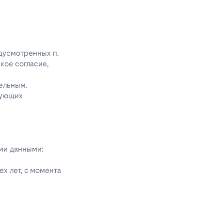
едусмотренных п.
акое согласие,
ельным.
дующих
ыми данными:
х лет, с момента