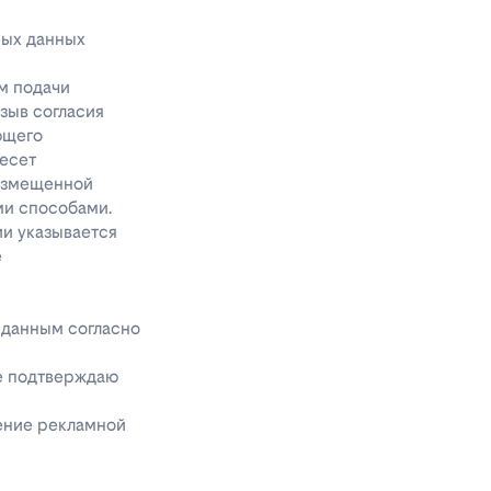
ных данных
м подачи
тзыв согласия
ющего
несет
размещенной
ми способами.
ии указывается
е
 данным согласно
же подтверждаю
чение рекламной