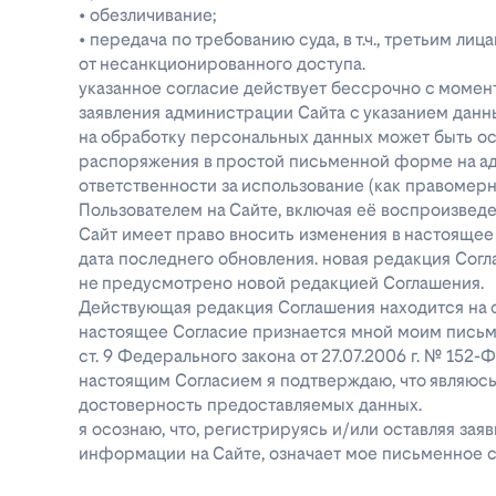
• обезличивание;
• передача по требованию суда, в т.ч., третьим 
от несанкционированного доступа.
указанное согласие действует бессрочно с момен
заявления администрации Сайта с указанием данны
на обработку персональных данных может быть о
распоряжения в простой письменной форме на адре
ответственности за использование (как правоме
Пользователем на Сайте, включая её воспроизве
Сайт имеет право вносить изменения в настоящее
дата последнего обновления. новая редакция Согл
не предусмотрено новой редакцией Соглашения.
Действующая редакция Соглашения находится на ст
настоящее Согласие признается мной моим письм
ст. 9 Федерального закона от 27.07.2006 г. № 152
настоящим Согласием я подтверждаю, что являюс
достоверность предоставляемых данных.
я осознаю, что, регистрируясь и/или оставляя за
информации на Сайте, означает мое письменное с