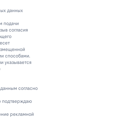
ных данных
м подачи
тзыв согласия
ющего
несет
размещенной
ми способами.
ии указывается
е
 данным согласно
же подтверждаю
чение рекламной