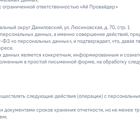
 с ограниченной ответственностью «Ай Провайдер»
ипальный округ Даниловский, ул. Люсиновская, д. 70, стр. 1
го персональных данных, а именно совершение действий, пр
52-ФЗ «о персональных данных», и подтверждает, что, давая т
ересе.
ых данных является конкретным, информированным и сознат
полненным в простой письменной форме, на обработку сле
 осуществлять следующие действия (операции) с персональн
 документами сроков хранения отчетности, но не менее тре
ем;