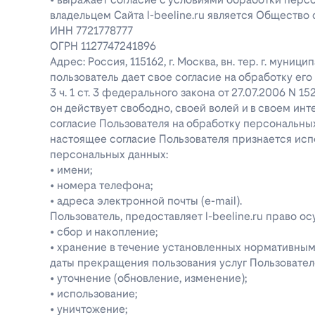
владельцем Сайта l-beeline.ru является Общество
ИНН 7721778777
ОГРН 1127747241896
Адрес: Россия, 115162, г. Москва, вн. тер. г. муниц
пользователь дает свое согласие на обработку е
3 ч. 1 ст. 3 федерального закона от 27.07.2006 N 1
он действует свободно, своей волей и в своем инт
согласие Пользователя на обработку персональн
настоящее согласие Пользователя признается ис
персональных данных:
• имени;
• номера телефона;
• адреса электронной почты (e-mail).
Пользователь, предоставляет l-beeline.ru право
• сбор и накопление;
• хранение в течение установленных нормативными
даты прекращения пользования услуг Пользовател
• уточнение (обновление, изменение);
• использование;
• уничтожение;