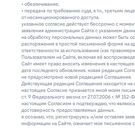
• обезличивание;
• передача по требованию суда, в т.ч., третьим 
от несанкционированного доступа.
указанное согласие действует бессрочно с момен
заявления администрации Сайта с указанием данны
на обработку персональных данных может быть о
распоряжения в простой письменной форме на адре
ответственности за использование (как правоме
Пользователем на Сайте, включая её воспроизве
Сайт имеет право вносить изменения в настоящее
дата последнего обновления. новая редакция Согл
не предусмотрено новой редакцией Соглашения.
Действующая редакция Соглашения находится на ст
настоящее Согласие признается мной моим письм
ст. 9 Федерального закона от 27.07.2006 г. № 152
настоящим Согласием я подтверждаю, что являюс
достоверность предоставляемых данных.
я осознаю, что, регистрируясь и/или оставляя за
информации на Сайте, означает мое письменное с