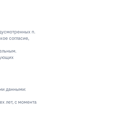
едусмотренных п.
акое согласие,
ельным.
дующих
ыми данными:
х лет, с момента