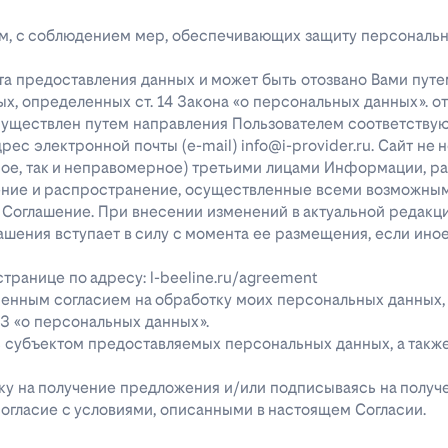
лицам, с соблюдением мер, обеспечивающих защиту персональ
та предоставления данных и может быть отозвано Вами путе
х, определенных ст. 14 Закона «о персональных данных». о
существлен путем направления Пользователем соответству
с электронной почты (e-mail) info@i-provider.ru. Сайт не 
рное, так и неправомерное) третьими лицами Информации, 
дение и распространение, осуществленные всеми возможны
 Соглашение. При внесении изменений в актуальной редакц
ашения вступает в силу с момента ее размещения, если ино
ранице по адресу: l-beeline.ru/agreement
енным согласием на обработку моих персональных данных,
-ФЗ «о персональных данных».
ь субъектом предоставляемых персональных данных, а так
явку на получение предложения и/или подписываясь на полу
огласие с условиями, описанными в настоящем Согласии.