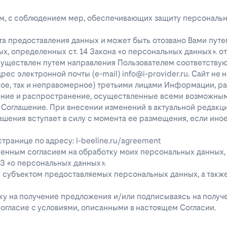
лицам, с соблюдением мер, обеспечивающих защиту персональ
та предоставления данных и может быть отозвано Вами путе
х, определенных ст. 14 Закона «о персональных данных». о
существлен путем направления Пользователем соответству
с электронной почты (e-mail) info@i-provider.ru. Сайт не 
рное, так и неправомерное) третьими лицами Информации, 
дение и распространение, осуществленные всеми возможны
 Соглашение. При внесении изменений в актуальной редакц
ашения вступает в силу с момента ее размещения, если ино
ранице по адресу: l-beeline.ru/agreement
енным согласием на обработку моих персональных данных,
-ФЗ «о персональных данных».
ь субъектом предоставляемых персональных данных, а так
явку на получение предложения и/или подписываясь на полу
огласие с условиями, описанными в настоящем Согласии.