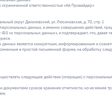
 с ограниченной ответственностью «Ай Провайдер»
ипальный округ Даниловский, ул. Люсиновская, д. 70, стр. 1
го персональных данных, а именно совершение действий, пр
52-ФЗ «о персональных данных», и подтверждает, что, давая т
ересе.
ых данных является конкретным, информированным и сознат
полненным в простой письменной форме, на обработку сле
 осуществлять следующие действия (операции) с персональн
 документами сроков хранения отчетности, но не менее тре
ем;