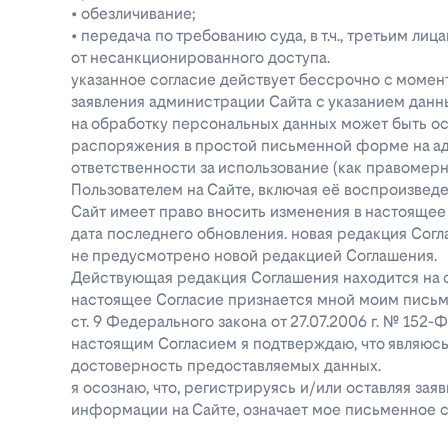
• обезличивание;
• передача по требованию суда, в т.ч., третьим 
от несанкционированного доступа.
указанное согласие действует бессрочно с момен
заявления администрации Сайта с указанием данны
на обработку персональных данных может быть о
распоряжения в простой письменной форме на адре
ответственности за использование (как правоме
Пользователем на Сайте, включая её воспроизве
Сайт имеет право вносить изменения в настоящее
дата последнего обновления. новая редакция Согл
не предусмотрено новой редакцией Соглашения.
Действующая редакция Соглашения находится на ст
настоящее Согласие признается мной моим письм
ст. 9 Федерального закона от 27.07.2006 г. № 152
настоящим Согласием я подтверждаю, что являюс
достоверность предоставляемых данных.
я осознаю, что, регистрируясь и/или оставляя за
информации на Сайте, означает мое письменное с