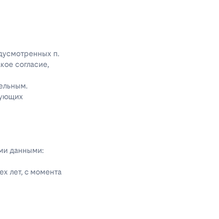
едусмотренных п.
акое согласие,
ельным.
дующих
ыми данными:
х лет, с момента