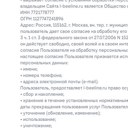
владельцем Сайта l-beeline.ru является Общество
ИНН 7721778777
ОГРН 1127747241896
Адрес: Россия, 115162, г. Москва, вн. тер. г. муниц
пользователь дает свое согласие на обработку е
3 ч. 1 ст. 3 федерального закона от 27.07.2006 N 1
он действует свободно, своей волей и в своем инт
согласие Пользователя на обработку персональн
настоящее согласие Пользователя признается ис
персональных данных:
• имени;
• номера телефона;
• адреса электронной почты (e-mail).
Пользователь, предоставляет l-beeline.ru право
• сбор и накопление;
• хранение в течение установленных нормативными
даты прекращения пользования услуг Пользовател
• уточнение (обновление, изменение);
• использование;
• уничтожение;