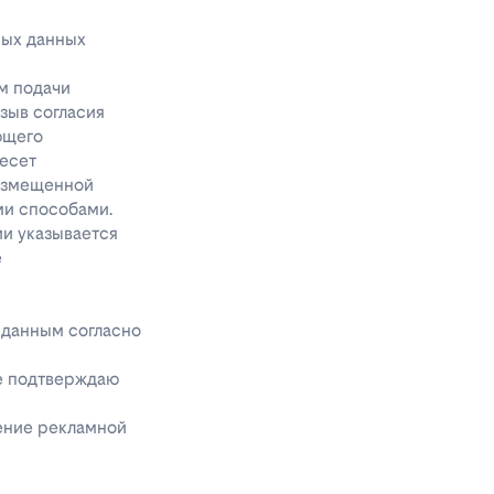
ных данных
м подачи
тзыв согласия
ющего
несет
размещенной
ми способами.
ии указывается
е
 данным согласно
же подтверждаю
чение рекламной