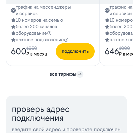
трафик на мессенджеры
трафик н
и сервисы
и сервисы
10 номеров на семью
10 номеро
более 200 каналов
более 200
оборудование
оборудова
платное подключение
платное п
1050
1000
600
646
подключить
₽ в месяц
₽ в ме
все тарифы
проверь адрес
подключения
введите свой адрес и проверьте подключен