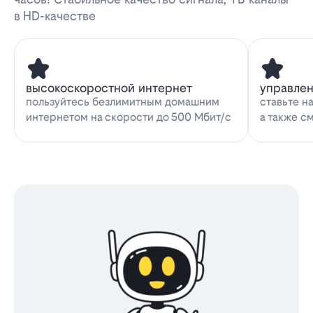
в HD-качестве
высокоскоростной интернет
управле
пользуйтесь безлимитным домашним
ставьте н
интернетом на скорости до 500 Мбит/с
а также с