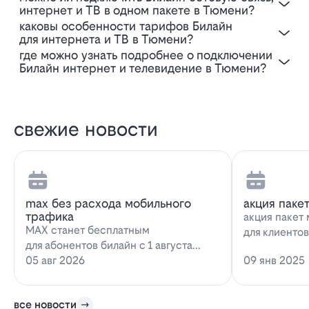
интернет и ТВ в одном пакете в Тюмени?
Каковы особенности тарифов Билайн
для интернета и ТВ в Тюмени?
Где можно узнать подробнее о подключении
Билайн интернет и телевидение в Тюмени?
свежие новости
max без расхода мобильного
акция паке
трафика
акция пакет 
MAX станет бесплатным
для клиенто
для абонентов билайн с 1 августа
запускает н
2026 года использование
05 авг 2026
09 янв 2025
предложение
мессенджера MAX перестанет
расходова…
все новости