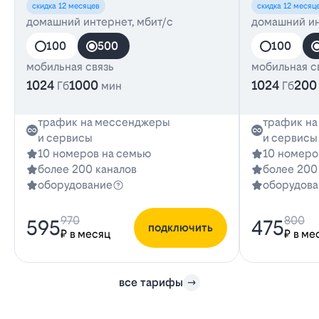
скидка 12 месяцев
скидка 12 месяц
домашний интернет, мбит/с
домашний ин
100
500
100
мобильная связь
мобильная с
1024
1000
1024
200
Гб
мин
Гб
трафик на мессенджеры
трафик н
и сервисы
и сервисы
10 номеров на семью
10 номеро
более 200 каналов
более 200
оборудование
оборудова
970
800
595
475
подключить
₽ в месяц
₽ в ме
все тарифы