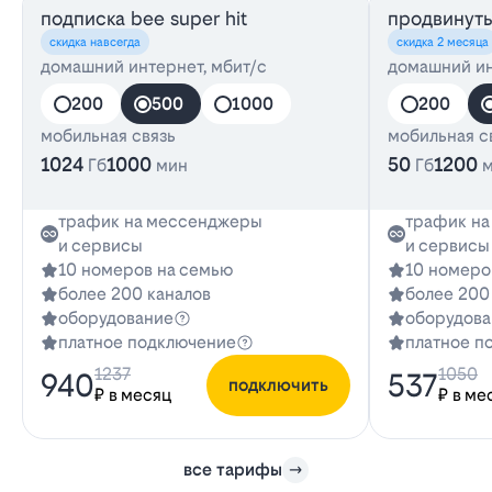
подписка bee super hit
продвинут
скидка навсегда
скидка 2 месяца
домашний интернет, мбит/с
домашний ин
200
500
1000
200
мобильная связь
мобильная с
1024
1000
50
1200
Гб
мин
Гб
трафик на мессенджеры
трафик н
и сервисы
и сервисы
10 номеров на семью
10 номеро
более 200 каналов
более 200
оборудование
оборудова
платное подключение
платное п
1237
1050
940
537
подключить
₽ в месяц
₽ в ме
все тарифы