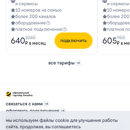
и сервисы
и сервисы
10 номеров на семью
10 номеро
более 200 каналов
более 200
оборудование
оборудова
платное подключение
платное п
1040
950
640
605
подключить
₽ в месяц
₽ в м
все тарифы
связаться с нами
оформить подключение
проверить адрес
мы используем файлы cookie для улучшения работы
для дома
сайта. продолжая, вы соглашаетесь