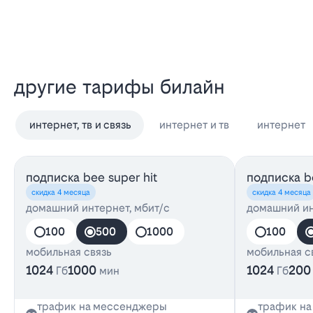
другие тарифы билайн
интернет, тв и связь
интернет и тв
интернет
подписка bee super hit
подписка be
скидка 4 месяца
скидка 4 месяца
домашний интернет, мбит/с
домашний ин
100
500
1000
100
мобильная связь
мобильная с
1024
1000
1024
200
Гб
мин
Гб
трафик на мессенджеры
трафик н